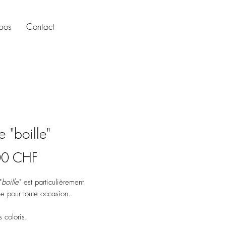
pos
Contact
e "boille"
Prix
00 CHF
"
boille
" est particulièrement
e pour toute occasion.
s coloris.