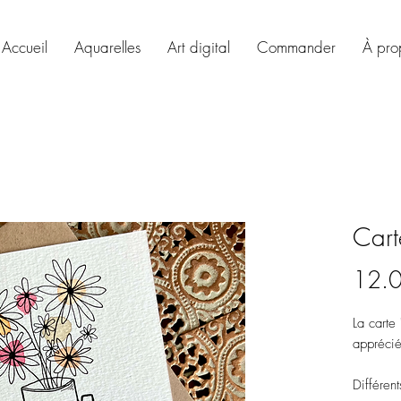
Accueil
Aquarelles
Art digital
Commander
À pro
Cart
12.
La carte 
apprécié
Différent