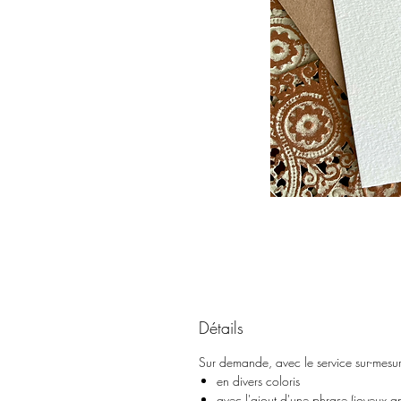
Détails
Sur demande, avec le service sur-mesure,
en divers coloris
avec l'ajout d'une phrase (joyeux a