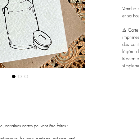
Vendue a
et sa ho
⚠ Carte 
imprimée
des peti
légère d
Ressembl
simpleme
 certaines cartes peuvent être faites :
nniversaire, heureux mariage, prénom, etc)