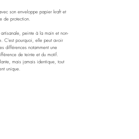
vec son enveloppe papier kraft et
e de protection.
artisanale, peinte à la main et non-
. C'est pourquoi, elle peut avoir
tes différences notamment une
ifférence de teinte et du motif.
ante, mais jamais identique, tout
nt unique.