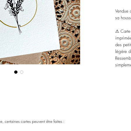
Vendue a
sa houss
⚠ Carte 
imprimée
des peti
légère d
Ressembl
simpleme
 certaines cartes peuvent être faites :