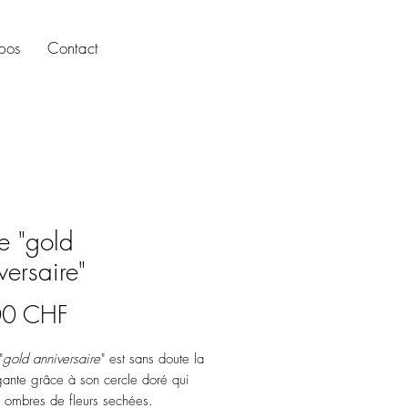
pos
Contact
e "gold
versaire"
Prix
00 CHF
"
gold anniversaire
" est sans doute la
gante grâce à son cercle doré qui
 ombres de fleurs sechées.