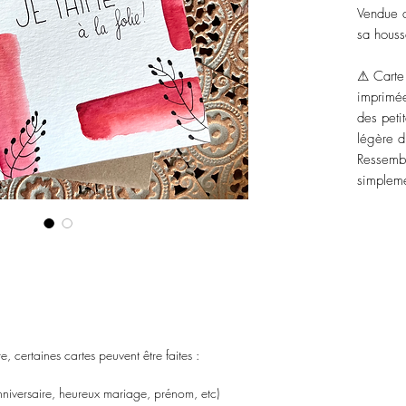
Vendue a
sa houss
⚠ Carte 
imprimée
des peti
légère d
Ressembl
simpleme
 certaines cartes peuvent être faites :
nniversaire, heureux mariage, prénom, etc)