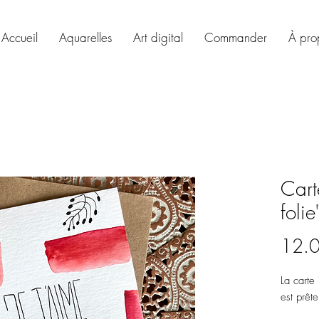
Accueil
Aquarelles
Art digital
Commander
À pro
Cart
folie
12.
La carte 
est prête