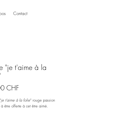
pos
Contact
e "je t'aime à la
"
Prix
00 CHF
"
je t'aime à la folie
" rouge passion
 à être offerte à cet être aimé.