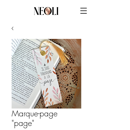
Marque-page
"page"