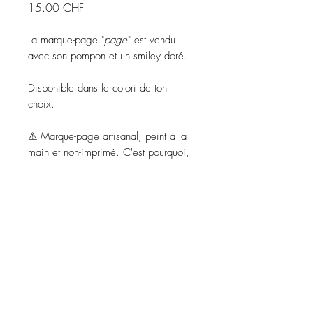
Prix
15.00 CHF
La marque-page "
page
" est vendu
avec son pompon et un smiley doré.
Disponible dans le colori de ton
choix.
⚠ Marque-page artisanal, peint à la
main et non-imprimé. C'est pourquoi,
il peut avoir des petites différences
notamment une légère différence de
teinte et du motif. Le pompon peut
avoir une différence de teinte mais
reste doré. Très ressemblant, mais
jamais identique, tout simplement
unique.